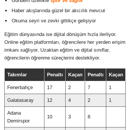
Gündem özellikle
spor ve sağlık
Haber akışlarında güzel bir akıcılık mevcut
Okuma seyri ve zevki gittikçe gelişiyor
Eğitim dünyasında ise dijital dönüşüm hızla ilerliyor.
Online eğitim platformları, öğrencilere her yerden erişim
imkanı sağlıyor. Uzaktan eğitim ve dijital sınıflar,
öğrencilerin öğrenme süreçlerini destekliyor.
Takımlar
Penaltı
Kaçan
Penaltı
Kaçan
Fenerbahçe
17
2
7
1
Galatasaray
12
4
2
1
Adana
10
3
8
Demirspor