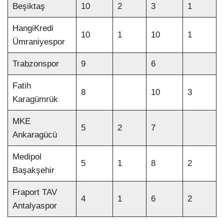
Beşiktaş
10
2
3
1
HangiKredi
10
1
10
1
Ümraniyespor
Trabzonspor
9
6
Fatih
8
10
3
Karagümrük
MKE
5
2
7
Ankaragücü
Medipol
5
1
8
2
Başakşehir
Fraport TAV
4
1
6
2
Antalyaspor