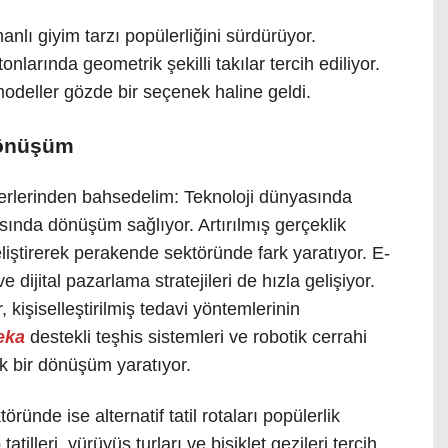
nlı giyim tarzı popülerliğini sürdürüyor.
nlarında geometrik şekilli takılar tercih ediliyor.
modeller gözde bir seçenek haline geldi.
dönüşüm
rlerinden bahsedelim: Teknoloji dünyasında
ında dönüşüm sağlıyor. Artırılmış gerçeklik
liştirerek perakende sektöründe fark yaratıyor. E-
e dijital pazarlama stratejileri de hızla gelişiyor.
 kişiselleştirilmiş tedavi yöntemlerinin
eka
destekli teşhis sistemleri ve robotik cerrahi
ük bir dönüşüm yaratıyor.
ünde ise alternatif tatil rotaları popülerlik
tilleri, yürüyüş turları ve bisiklet gezileri tercih