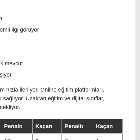
ı
mli ilgi görüyor
lık mevcut
şiyor
 hızla ilerliyor. Online eğitim platformları,
sağlıyor. Uzaktan eğitim ve dijital sınıflar,
tekliyor.
Penaltı
Kaçan
Penaltı
Kaçan