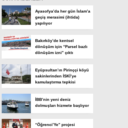
Ayasofya’da her gün İslam’a
geçiş merasimi (ihtida)
yapılıyor
Bakırköy’de kentsel
dönüşüm için “Parsel bazlı
dönüşüm izni” çıktı
Eyüpsultan’ın Pirinççi köyü
sakinlerinden İSKİ’ye
kamulaştırma tepkisi
İBB’nin yeni deniz
dolmuşları hizmete başlıyor
“Öğrenci’Ye” projesi