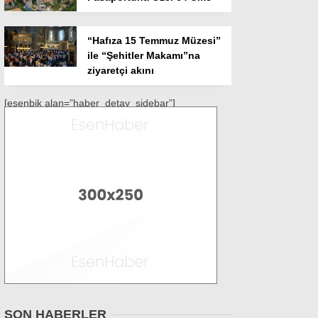
“Hafıza 15 Temmuz Müzesi”
ile “Şehitler Makamı”na
ziyaretçi akını
[esenbik alan=”haber_detay_sidebar”]
SON HABERLER