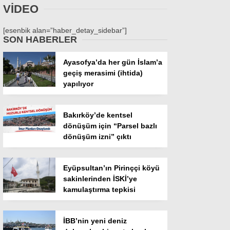
VİDEO
[esenbik alan=”haber_detay_sidebar”]
SON HABERLER
Ayasofya’da her gün İslam’a
geçiş merasimi (ihtida)
yapılıyor
Bakırköy’de kentsel
dönüşüm için “Parsel bazlı
dönüşüm izni” çıktı
Eyüpsultan’ın Pirinççi köyü
sakinlerinden İSKİ’ye
kamulaştırma tepkisi
İBB’nin yeni deniz