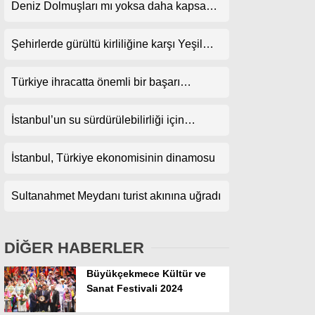
Deniz Dolmuşları mı yoksa daha kapsamlı
projeler mi?
Şehirlerde gürültü kirliliğine karşı Yeşil
Koridor önerisi
Türkiye ihracatta önemli bir başarı
yakaladı
İstanbul’un su sürdürülebilirliği için
yağmur hasadı önerisi
İstanbul, Türkiye ekonomisinin dinamosu
Sultanahmet Meydanı turist akınına uğradı
DİĞER HABERLER
Büyükçekmece Kültür ve
Sanat Festivali 2024