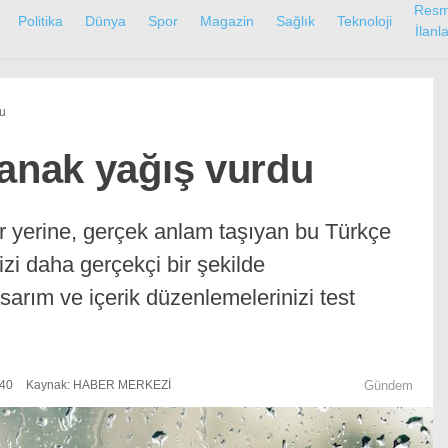
Resm
Politika
Dünya
Spor
Magazin
Sağlık
Teknoloji
İlanla
du
ğanak yağış vurdu
r yerine, gerçek anlam taşıyan bu Türkçe
izi daha gerçekçi bir şekilde
tasarım ve içerik düzenlemelerinizi test
:40
Kaynak: HABER MERKEZİ
Gündem