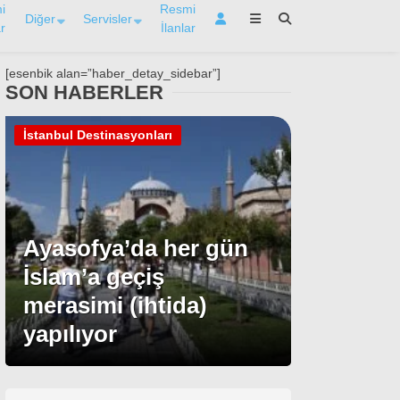
i
Resmi
Diğer
Servisler
r
İlanlar
[esenbik alan=”haber_detay_sidebar”]
SON HABERLER
İstanbul Destinasyonları
Ayasofya’da her gün
İslam’a geçiş
merasimi (ihtida)
yapılıyor