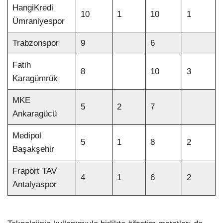
HangiKredi
10
1
10
1
Ümraniyespor
Trabzonspor
9
6
Fatih
8
10
3
Karagümrük
MKE
5
2
7
Ankaragücü
Medipol
5
1
8
2
Başakşehir
Fraport TAV
4
1
6
2
Antalyaspor