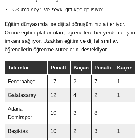
Okuma seyri ve zevki gittikçe gelişiyor
Eğitim dünyasında ise dijital dönüşüm hızla ilerliyor.
Online eğitim platformları, öğrencilere her yerden erişim
imkanı sağlıyor. Uzaktan eğitim ve dijital sınıflar,
öğrencilerin öğrenme süreçlerini destekliyor.
Takımlar
Penaltı
Kaçan
Penaltı
Kaçan
Fenerbahçe
17
2
7
1
Galatasaray
12
4
2
1
Adana
10
3
8
Demirspor
Beşiktaş
10
2
3
1