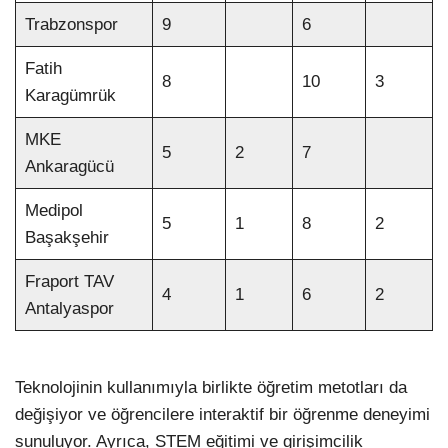
Trabzonspor
9
6
Fatih
8
10
3
Karagümrük
MKE
5
2
7
Ankaragücü
Medipol
5
1
8
2
Başakşehir
Fraport TAV
4
1
6
2
Antalyaspor
Teknolojinin kullanımıyla birlikte öğretim metotları da
değişiyor ve öğrencilere interaktif bir öğrenme deneyimi
sunuluyor. Ayrıca, STEM eğitimi ve girişimcilik