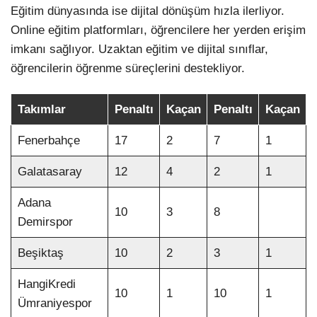
Eğitim dünyasında ise dijital dönüşüm hızla ilerliyor.
Online eğitim platformları, öğrencilere her yerden erişim
imkanı sağlıyor. Uzaktan eğitim ve dijital sınıflar,
öğrencilerin öğrenme süreçlerini destekliyor.
Takımlar
Penaltı
Kaçan
Penaltı
Kaçan
Fenerbahçe
17
2
7
1
Galatasaray
12
4
2
1
Adana
10
3
8
Demirspor
Beşiktaş
10
2
3
1
HangiKredi
10
1
10
1
Ümraniyespor