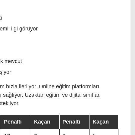
ı
mli ilgi görüyor
lık mevcut
şiyor
 hızla ilerliyor. Online eğitim platformları,
sağlıyor. Uzaktan eğitim ve dijital sınıflar,
tekliyor.
Penaltı
Kaçan
Penaltı
Kaçan