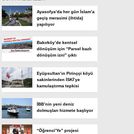
Ayasofya’da her gün İslam’a
geçiş merasimi (ihtida)
yapılıyor
Bakırköy’de kentsel
dönüşüm için “Parsel bazlı
dönüşüm izni” çıktı
Eyüpsultan’ın Pirinççi köyü
sakinlerinden İSKİ’ye
kamulaştırma tepkisi
İBB’nin yeni deniz
dolmuşları hizmete başlıyor
“Öğrenci’Ye” projesi