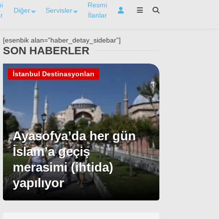
i
Resmi
Diğer
Servisler
r
İlanlar
[esenbik alan=”haber_detay_sidebar”]
SON HABERLER
İstanbul Destinasyonları
Ayasofya’da her gün
İslam’a geçiş
merasimi (ihtida)
yapılıyor