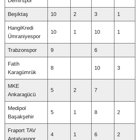
Demirspor
Beşiktaş
10
2
3
1
HangiKredi
10
1
10
1
Ümraniyespor
Trabzonspor
9
6
Fatih
8
10
3
Karagümrük
MKE
5
2
7
Ankaragücü
Medipol
5
1
8
2
Başakşehir
Fraport TAV
4
1
6
2
Antalyaspor