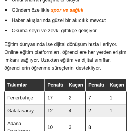
Gündem özellikle
spor ve sağlık
Haber akışlarında güzel bir akıcılık mevcut
Okuma seyri ve zevki gittikçe gelişiyor
Eğitim dünyasında ise dijital dönüşüm hızla ilerliyor.
Online eğitim platformları, öğrencilere her yerden erişim
imkanı sağlıyor. Uzaktan eğitim ve dijital sınıflar,
öğrencilerin öğrenme süreçlerini destekliyor.
Takımlar
Penaltı
Kaçan
Penaltı
Kaçan
Fenerbahçe
17
2
7
1
Galatasaray
12
4
2
1
Adana
10
3
8