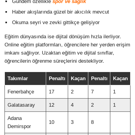
Gündem özellikle
spor ve sağlık
Haber akışlarında güzel bir akıcılık mevcut
Okuma seyri ve zevki gittikçe gelişiyor
Eğitim dünyasında ise dijital dönüşüm hızla ilerliyor.
Online eğitim platformları, öğrencilere her yerden erişim
imkanı sağlıyor. Uzaktan eğitim ve dijital sınıflar,
öğrencilerin öğrenme süreçlerini destekliyor.
Takımlar
Penaltı
Kaçan
Penaltı
Kaçan
Fenerbahçe
17
2
7
1
Galatasaray
12
4
2
1
Adana
10
3
8
Demirspor