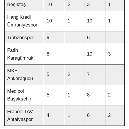
Beşiktaş
10
2
3
1
HangiKredi
10
1
10
1
Ümraniyespor
Trabzonspor
9
6
Fatih
8
10
3
Karagümrük
MKE
5
2
7
Ankaragücü
Medipol
5
1
8
2
Başakşehir
Fraport TAV
4
1
6
2
Antalyaspor