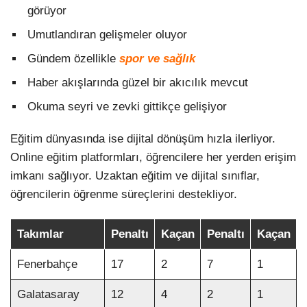
görüyor
Umutlandıran gelişmeler oluyor
Gündem özellikle
spor ve sağlık
Haber akışlarında güzel bir akıcılık mevcut
Okuma seyri ve zevki gittikçe gelişiyor
Eğitim dünyasında ise dijital dönüşüm hızla ilerliyor.
Online eğitim platformları, öğrencilere her yerden erişim
imkanı sağlıyor. Uzaktan eğitim ve dijital sınıflar,
öğrencilerin öğrenme süreçlerini destekliyor.
Takımlar
Penaltı
Kaçan
Penaltı
Kaçan
Fenerbahçe
17
2
7
1
Galatasaray
12
4
2
1