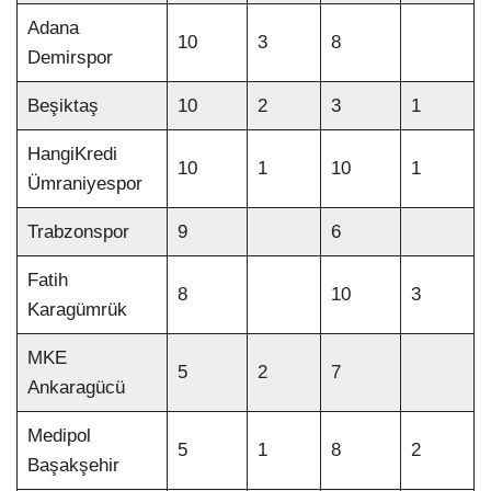
Adana
10
3
8
Demirspor
Beşiktaş
10
2
3
1
HangiKredi
10
1
10
1
Ümraniyespor
Trabzonspor
9
6
Fatih
8
10
3
Karagümrük
MKE
5
2
7
Ankaragücü
Medipol
5
1
8
2
Başakşehir