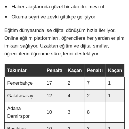
Haber akışlarında güzel bir akıcılık mevcut
Okuma seyri ve zevki gittikçe gelişiyor
Eğitim dünyasında ise dijital dönüşüm hızla ilerliyor.
Online eğitim platformları, öğrencilere her yerden erişim
imkanı sağlıyor. Uzaktan eğitim ve dijital sınıflar,
öğrencilerin öğrenme süreçlerini destekliyor.
Takımlar
Penaltı
Kaçan
Penaltı
Kaçan
Fenerbahçe
17
2
7
1
Galatasaray
12
4
2
1
Adana
10
3
8
Demirspor
Beşiktaş
10
2
3
1