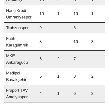
HangiKredi
10
1
10
1
Ümraniyespor
Trabzonspor
9
6
Fatih
8
10
3
Karagümrük
MKE
5
2
7
Ankaragücü
Medipol
5
1
8
2
Başakşehir
Fraport TAV
4
1
6
2
Antalyaspor