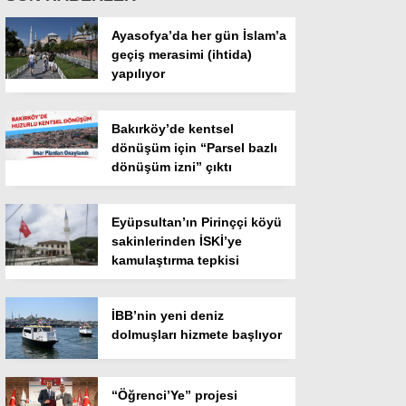
Ayasofya’da her gün İslam’a
geçiş merasimi (ihtida)
yapılıyor
Bakırköy’de kentsel
dönüşüm için “Parsel bazlı
dönüşüm izni” çıktı
Eyüpsultan’ın Pirinççi köyü
sakinlerinden İSKİ’ye
kamulaştırma tepkisi
İBB’nin yeni deniz
dolmuşları hizmete başlıyor
“Öğrenci’Ye” projesi