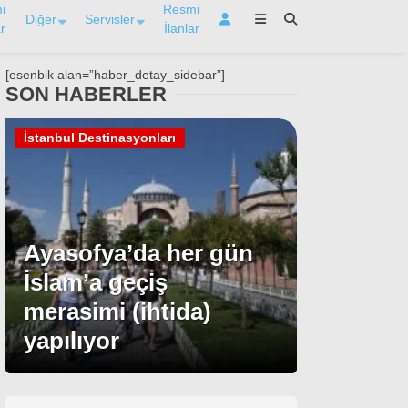
i
Resmi
Diğer
Servisler
r
İlanlar
[esenbik alan=”haber_detay_sidebar”]
SON HABERLER
İstanbul Destinasyonları
Ayasofya’da her gün
İslam’a geçiş
merasimi (ihtida)
yapılıyor