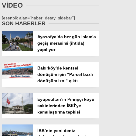
VİDEO
[esenbik alan=”haber_detay_sidebar”]
SON HABERLER
Ayasofya’da her gün İslam’a
geçiş merasimi (ihtida)
yapılıyor
Bakırköy’de kentsel
dönüşüm için “Parsel bazlı
dönüşüm izni” çıktı
Eyüpsultan’ın Pirinççi köyü
sakinlerinden İSKİ’ye
kamulaştırma tepkisi
İBB’nin yeni deniz