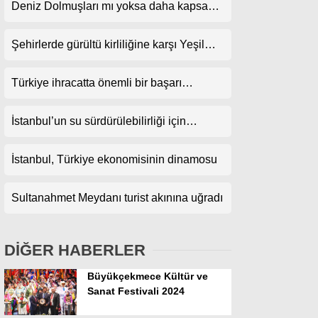
Deniz Dolmuşları mı yoksa daha kapsamlı
projeler mi?
Şehirlerde gürültü kirliliğine karşı Yeşil
Koridor önerisi
Türkiye ihracatta önemli bir başarı
yakaladı
İstanbul’un su sürdürülebilirliği için
yağmur hasadı önerisi
İstanbul, Türkiye ekonomisinin dinamosu
Sultanahmet Meydanı turist akınına uğradı
DİĞER HABERLER
Büyükçekmece Kültür ve
Sanat Festivali 2024