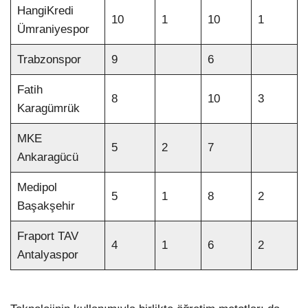
HangiKredi
10
1
10
1
Ümraniyespor
Trabzonspor
9
6
Fatih
8
10
3
Karagümrük
MKE
5
2
7
Ankaragücü
Medipol
5
1
8
2
Başakşehir
Fraport TAV
4
1
6
2
Antalyaspor