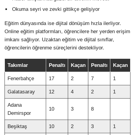
Okuma seyri ve zevki gittikçe gelişiyor
Eğitim dünyasında ise dijital dönüşüm hızla ilerliyor.
Online eğitim platformları, öğrencilere her yerden erişim
imkanı sağlıyor. Uzaktan eğitim ve dijital sınıflar,
öğrencilerin öğrenme süreçlerini destekliyor.
Takımlar
Penaltı
Kaçan
Penaltı
Kaçan
Fenerbahçe
17
2
7
1
Galatasaray
12
4
2
1
Adana
10
3
8
Demirspor
Beşiktaş
10
2
3
1