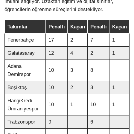
imkanı sağlıyor. Uzaktan eğitim ve dijital sınıflar,
öğrencilerin öğrenme süreçlerini destekliyor.
Takımlar
Penaltı
Kaçan
Penaltı
Kaçan
Fenerbahçe
17
2
7
1
Galatasaray
12
4
2
1
Adana
10
3
8
Demirspor
Beşiktaş
10
2
3
1
HangiKredi
10
1
10
1
Ümraniyespor
Trabzonspor
9
6