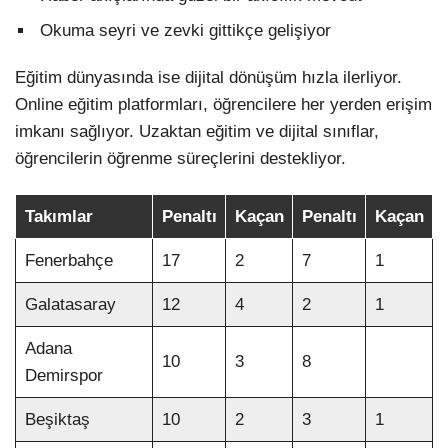
Okuma seyri ve zevki gittikçe gelişiyor
Eğitim dünyasında ise dijital dönüşüm hızla ilerliyor.
Online eğitim platformları, öğrencilere her yerden erişim
imkanı sağlıyor. Uzaktan eğitim ve dijital sınıflar,
öğrencilerin öğrenme süreçlerini destekliyor.
Takımlar
Penaltı
Kaçan
Penaltı
Kaçan
Fenerbahçe
17
2
7
1
Galatasaray
12
4
2
1
Adana
10
3
8
Demirspor
Beşiktaş
10
2
3
1