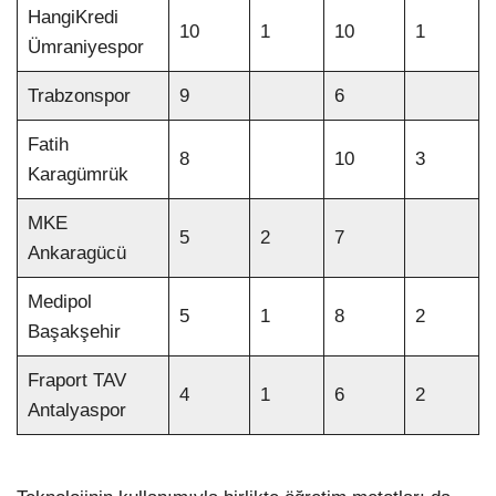
HangiKredi
10
1
10
1
Ümraniyespor
Trabzonspor
9
6
Fatih
8
10
3
Karagümrük
MKE
5
2
7
Ankaragücü
Medipol
5
1
8
2
Başakşehir
Fraport TAV
4
1
6
2
Antalyaspor