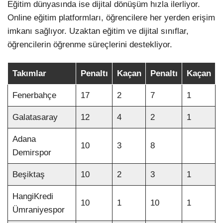
Eğitim dünyasında ise dijital dönüşüm hızla ilerliyor.
Online eğitim platformları, öğrencilere her yerden erişim
imkanı sağlıyor. Uzaktan eğitim ve dijital sınıflar,
öğrencilerin öğrenme süreçlerini destekliyor.
Takımlar
Penaltı
Kaçan
Penaltı
Kaçan
Fenerbahçe
17
2
7
1
Galatasaray
12
4
2
1
Adana
10
3
8
Demirspor
Beşiktaş
10
2
3
1
HangiKredi
10
1
10
1
Ümraniyespor