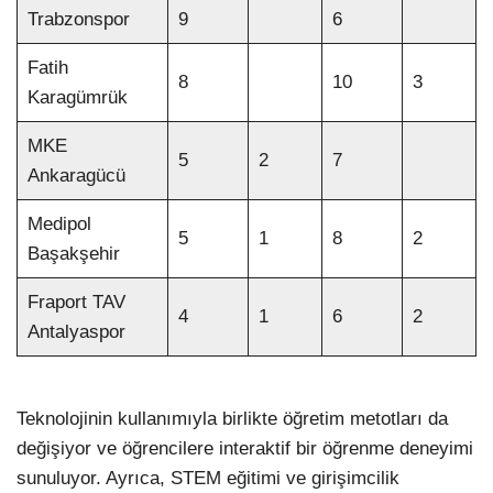
Trabzonspor
9
6
Fatih
8
10
3
Karagümrük
MKE
5
2
7
Ankaragücü
Medipol
5
1
8
2
Başakşehir
Fraport TAV
4
1
6
2
Antalyaspor
Teknolojinin kullanımıyla birlikte öğretim metotları da
değişiyor ve öğrencilere interaktif bir öğrenme deneyimi
sunuluyor. Ayrıca, STEM eğitimi ve girişimcilik